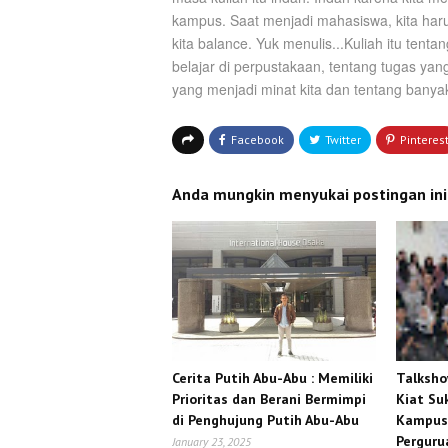
kampus. Saat menjadi mahasiswa, kita ha
kita balance. Yuk menulis...Kuliah itu tentan
belajar di perpustakaan, tentang tugas y
yang menjadi minat kita dan tentang banya
Anda mungkin menyukai postingan ini
Cerita Putih Abu-Abu : Memiliki
Talksho
Prioritas dan Berani Bermimpi
Kiat Su
di Penghujung Putih Abu-Abu
Kampus 
Perguru
January 23, 2025