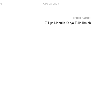
24
June 05, 2024
LEBIH BARU
7 Tips Menulis Karya Tulis Ilmiah