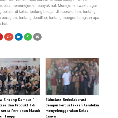
rus bisa memenejemen banyak hal. Menejemen waktu agar
g belajar di kelas, tentang belajar di laboratorium, tentang
ang beragam, tentang deadline, tentang mengembangkan apa
k hal.
w Bincang Kampus "
Eldoclass Berkolaborasi
kses dan Produktif di
dengan Perpustakaan Cendekia
serta Persiapan Masuk
menyelenggarakan Kelas
an Tinggi
Canva