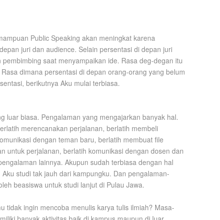
kemampuan Public Speaking akan meningkat karena
epan juri dan audience. Selain persentasi di depan juri
an pembimbing saat menyampaikan ide. Rasa deg-degan itu
a. Rasa dimana persentasi di depan orang-orang yang belum
sentasi, berikutnya Aku mulai terbiasa.
 luar biasa. Pengalaman yang mengajarkan banyak hal.
 berlatih merencanakan perjalanan, berlatih membeli
berkomunikasi dengan teman baru, berlatih membuat file
n untuk perjalanan, berlatih komunikasi dengan dosen dan
n pengalaman lainnya. Akupun sudah terbiasa dengan hal
un Aku studi tak jauh dari kampungku. Dan pengalaman-
h beasiswa untuk studi lanjut di Pulau Jawa.
tidak ingin mencoba menulis karya tulis ilmiah? Masa-
miliki banyak aktivitas baik di kampus maupun di luar