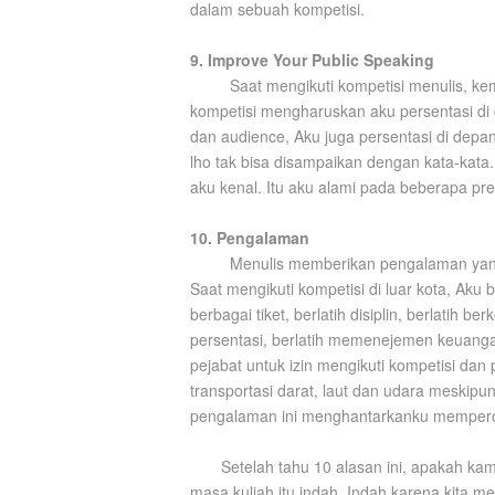
dalam sebuah kompetisi.
9. Improve Your Public Speaking
Saat mengikuti kompetisi menulis, 
kompetisi mengharuskan aku persentasi di d
dan audience, Aku juga persentasi di dep
lho tak bisa disampaikan dengan kata-kat
aku kenal. Itu aku alami pada beberapa pre
10. Pengalaman
Menulis memberikan pengalaman yang
Saat mengikuti kompetisi di luar kota, Aku
berbagai tiket, berlatih disiplin, berlatih 
persentasi, berlatih memenejemen keuanga
pejabat untuk izin mengikuti kompetisi da
transportasi darat, laut dan udara meskip
pengalaman ini menghantarkanku memperole
Setelah tahu 10 alasan ini, apakah kamu 
masa kuliah itu indah. Indah karena kita me