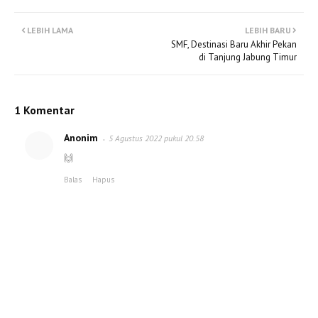
LEBIH LAMA
LEBIH BARU
SMF, Destinasi Baru Akhir Pekan
di Tanjung Jabung Timur
1 Komentar
Anonim
5 Agustus 2022 pukul 20.58
🙌
Balas
Hapus